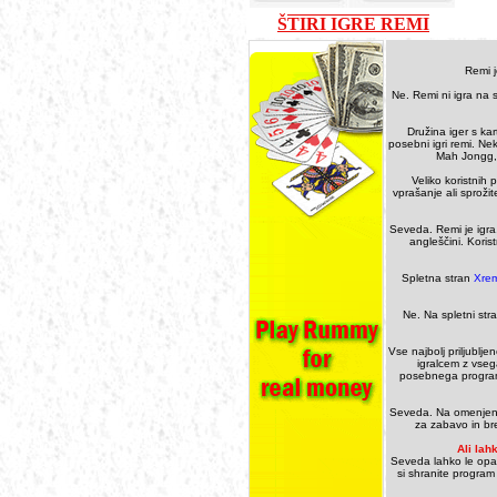
ŠTIRI IGRE REMI
Remi j
Ne. Remi ni igra na s
Družina iger s ka
posebni igri remi. N
Mah Jongg, 
Veliko koristnih 
vprašanje ali sprožit
Seveda. Remi je igra,
angleščini. Koris
Spletna stran
Xrem
Ne. Na spletni str
Vse najbolj priljublj
igralcem z vseg
posebnega programa 
Seveda. Na omenjeni s
za zabavo in br
Ali lah
Seveda lahko le opazuj
si shranite progra