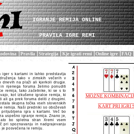
IGRANJE REMIJA ONLINE
PRAVILA IGRE REMI
odovina
Pravila
Strategija
Kje igrati remi
Online igre
FAQ
h iger s kartami in lahko predstavlja
a druženja tako v zimskih večerih v
h dnevih na plaži ali kjerkoli drugje.
 in njenega foruma želimo ponuditi
ce remija, tako začetnike, ki se s to
vajo, kot izkušene igralce remija, ki
MOŽNE KOMBINACIJ
i ali ga prek foruma deliti z drugimi.
postala skupna točka vseh slovenskih
KART PRI IGRI
nje remija. Naši predniki so oboževali
a priljubljena igra s kartami. Več bo
 za uspešno igranje remija. Znano je,
zato bo spletna stran Xremi vsem
č pri spoznavanju in nadgrajevanju
 je posvečena le remiju.