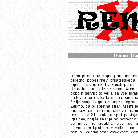
Domov
Zg
Remi je ena od najbolj priljubljeni
prijetno popestritev prijateljskeg
toplih prostorih kot v vročih poletni
Uporabnikom spletne strani Xremi
popoln servis; to velja za vse igral
čudovito igro s kartami šele spozna
želijo svoje bogato znanje nadgradit
Želimo, da bi spletna stran Xremi 
igralcev remija in priročnik za igra
remi, ki v 21. stoletju spet postaj
igralcev, boljše znanje bo potrebno
da nihče ne izgublja rad. Tudi 
slovenskim igralcem v veliko pomo
remija. Spletna stran www.xremi.com