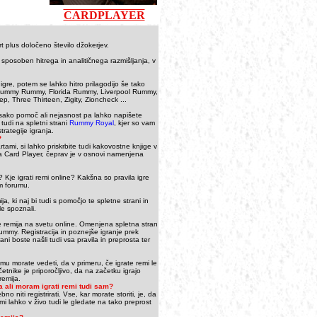
CARDPLAYER
rt plus določeno število džokerjev.
e sposoben hitrega in analitičnega razmišljanja, v
igre, potem se lahko hitro prilagodijo še tako
, Dummy Rummy, Florida Rummy, Liverpool Rummy,
Three Thirteen, Zigity, Zioncheck ...
za vsako pomoč ali nejasnost pa lahko napišete
tudi na spletni strani
Rummy Royal
, kjer so vam
trategije igranja.
?
ami, si lahko priskrbite tudi kakovostne knjige v
ja Card Player, čeprav je v osnovi namenjena
? Kje igrati remi online? Kakšna so pravila igre
m forumu.
, ki naj bi tudi s pomočjo te spletne strani in
le spoznali.
nje remija na svetu online. Omenjena spletna stran
ummy. Registracija in poznejše igranje prek
ni boste našli tudi vsa pravila in preprosta ter
emu morate vedeti, da v primeru, če igrate remi le
nike je priporočljivo, da na začetku igrajo
remija.
ja ali moram igrati remi tudi sam?
 niti registrirati. Vse, kar morate storiti, je, da
remi lahko v živo tudi le gledate na tako preprost