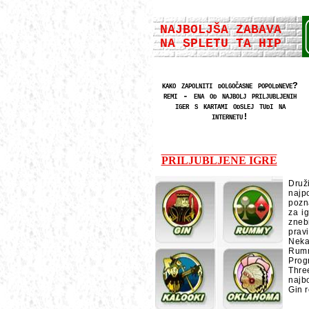
NAJBOLJŠA ZABAVA
NA SPLETU TA HIP
kako zapolniti dolgočasne popoldneve?
remi - ena od najbolj priljubljenih
iger s kartami odslej tudi na
internetu!
PRILJUBLJENE IGRE
Druž
najp
pozn
za ig
zneb
prav
Neka
Rumm
Prog
Thre
najb
Gin r