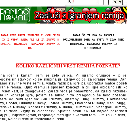
igraj remi proti igralcem z vseh celin
igraj še ti eno od najbolj
in z vsega sveta ali le za zabavo s
priljubljenih iger na svetu v živo prek
svojimi prijatelji! nepozabna zabava je
interneta. enostavna prijava in
tu.
registracija!
KOLIKO RAZLIČNIH VRST REMIJA POZNATE?
ina iger s kartami remi je zelo velika. Mi igramo drugače – to j
ogostejših stavkov, ko se skupina prijateljev odloči za igranje remija. D
amo številne vrste remija, vsaka različica igre pa uporablja malce poseb
ranje remija. Kljub vsemu je splošen koncept in cilj igre običajno isti: k
i vseh kart, je zmagovalec. Zaradi tega je pomembno, da igralci razume
ila in koncept igre, potem se lahko hitro prilagodijo še tako posebni 
tere od remi iger so: Gin Rummy, Anarchy, Bing Rummy, Continental
y, Doofer, Dummy Rummy, Florida Rummy, Liverpool Rummy, Mah Jongg,
ressive Rummy, Robbers' Rummy, Rumino, Rummiklub, Shanghai Rummy,
e Thirteen, Zigity in Zioncheck. Spletna stran XREMI največ pozornos
olj priljubljenim igram, ki spadajo med igre s kartami remi. Gre za Gin rem
emi, Kalooki remi in tradicionalni remi.