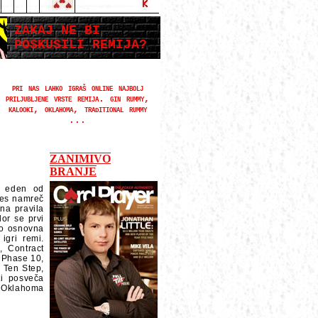
ZAKAJ NE BI
POSKUSILI REMIJA?
pri nas lahko igraš online najbolj
priljubljene vrste remija. gin rummy,
kalooki, oklahoma, traditional rummy
...
ZANIMIVO
BRANJE
e eden od
anes namreč
na pravila
dor se prvi
jo osnovna
igri remi.
, Contract
 Phase 10,
 Ten Step,
ti posveča
i, Oklahoma