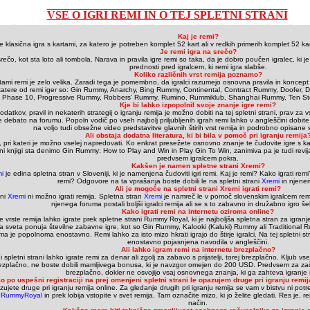
VSE O IGRI REMI IN O TEJ SPLETNI STRANI
Kaj je remi?
e klasična igra s kartami, za katero je potreben komplet 52 kart ali v redkih primerih komplet 52 ka
Je remi igra na srečo?
rečo, kot sta loto ali tombola. Narava in pravila igre remi so taka, da je dobro poučen igralec, ki j
prednosti pred igralcem, ki remi igra slabše.
Koliko različnih vrst remija poznamo?
rtami remi je zelo velika. Zaradi tega je pomembno, da igralci razumejo osnovna pravila in koncept 
ekatere od remi iger so: Gin Rummy, Anarchy, Bing Rummy, Continental, Contract Rummy, Doofer
Phase 10, Progressive Rummy, Robbers' Rummy, Rumino, Rummiklub, Shanghai Rummy, Ten Step, 
Kje bi lahko izpopolnil svoje znanje igre remi?
podatkov, pravil in nekaterih strategij o igranju remija je možno dobiti na tej spletni strani, prav 
e debato na forumu. Popoln vodič po vseh najbolj priljubljenih igrah remi lahko v angleščini dobite 
na voljo tudi obsežne video predstavitve glavnih štirih vrst remija in podrobno opisane s
Ali obstaja dodatna literatura, ki bi bila v pomoč pri igranju remija
 pri kateri je možno vselej napredovati. Ko enkrat presežete osnovno znanje te čudovite igre s kart
tni knjigi sta denimo Gin Rummy: How to Play and Win in Play Gin To Win, zanimiva pa je tudi revi
predvsem igralcem pokra.
Kakšen je namen spletne strani Xremi?
i
je edina spletna stran v Sloveniji, ki je namenjena čudoviti igri remi. Kaj je remi? Kako igrati remi
remi? Odgovore na ta vprašanja boste dobili le na spletni strani
Xremi
in njene
Ali je mogoče na spletni strani Xremi
igrati remi?
ani
Xremi
ni možno igrati remija. Spletna stran
Xremi
je namreč le v pomoč slovenskim igralcem remija
njenega foruma postali boljši igralci remija ali se s to zabavno in družabno igro še
Kako igrati remi na internetu oziroma online?
ene vrste remija lahko igrate prek spletne strani Rummy Royal, ki je najboljša spletna stran za igra
a sveta ponuja številne zabavne igre, kot so Gin Rummy, Kalooki (Kaluki) Rummy ali Traditional R
je popolnoma enostavno. Remi lahko za isto mizo hkrati igrajo do štirje igralci. Na tej spletni stra
enostavno pojasnjena navodila v angleščini.
Ali lahko igram remi na internetu brezplačno?
pletni strani lahko igrate remi za denar ali zgolj za zabavo s prijatelji, torej brezplačno. Kljub vs
ezplačno, ne boste dobili mamljivega bonusa, ki je navzgor omejen do 200 USD. Predvsem za začet
brezplačno, dokler ne osvojijo vsaj osnovnega znanja, ki ga zahteva igranje 
ko po uspešni registraciji na prej omenjeni spletni strani le opazujem druge pri igranju remi
ete druge pri igranju remija online. Za gledanje drugih pri igranju remija se vam v bistvu ni potrebno
m
RummyRoyal
in prek lobija vstopite v svet remija. Tam označite mizo, ki jo želite gledati. Res je, 
način.